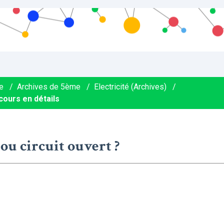
e
/
Archives de 5ème
/
Electricité (Archives)
/
cours en détails
 ou circuit ouvert ?