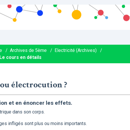
e
/
Archives de 5ème
/
Electricité (Archives)
/
Le cours en détails
n ou électrocution ?
tion et en énoncer les effets.
ctrique dans son corps.
ges infligés sont plus ou moins importants.