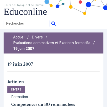
Cours de Physique et de Chimie
Educonline
Accueil
/
Divers
/
Evaluations sommatives et Exerices formatifs
/
19 juin 2007
19 juin 2007
Articles
DIVERS
Formation
Compétences du BO reformulées