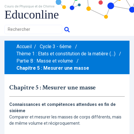
Cours de Physique et de Chimie
Educonline
Accueil
/
Cycle 3 - 6ème
/
Thème 1 : Etats et constitution de la matière (…)
/
Partie B : Masse et volume
/
Chapitre 5 : Mesurer une masse
Chapitre 5 : Mesurer une masse
Connaissances et compétences attendues en fin de
sixième
Comparer et mesurer les masses de corps différents, mais
de même volume et réciproquement.