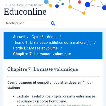
Cours de Physique et de Chimie
Educonline
Accueil
/
Cycle 3 - 6ème
/
Thème 1 : Etats et constitution de la matière (…)
/
Partie B : Masse et volume
/
Chapitre 7 : La masse volumique
Chapitre 7 : La masse volumique
Connaissances et compétences attendues en fin de
sixième
Exploiter la relation de proportionnalité entre masse
et volume d’un corps homogène.