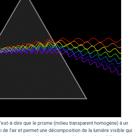
’est-à-dire que le prisme (milieu transparent homogène) à un
ui de l’air et permet une décomposition de la lumière visible qui