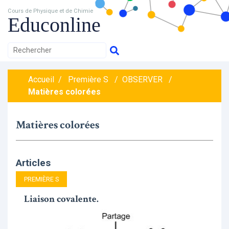
Cours de Physique et de Chimie
Educonline
Accueil
/
Première S
/
OBSERVER
/
Matières colorées
Matières colorées
Articles
PREMIÈRE S
Liaison covalente.