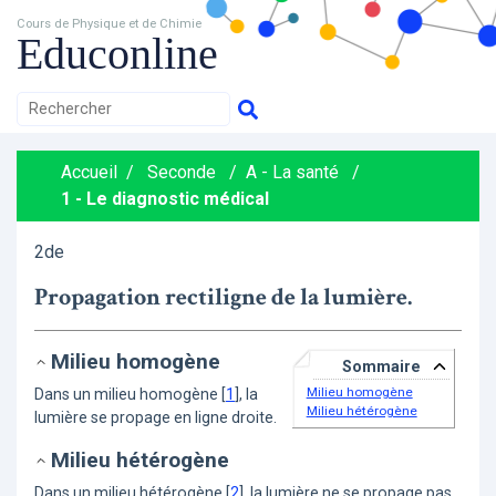
Cours de Physique et de Chimie
Educonline
Accueil
/
Seconde
/
A - La santé
/
1 - Le diagnostic médical
2de
Propagation rectiligne de la lumière.
Milieu homogène
Sommaire
Milieu homogène
Dans un milieu homogène
[
1
]
, la
Milieu hétérogène
lumière se propage en ligne droite.
Milieu hétérogène
Dans un milieu hétérogène
[
2
]
, la lumière ne se propage pas